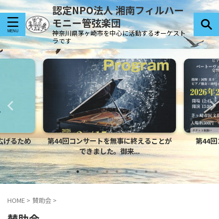
認定NPO法人 湘南フィルハー
モニー管弦楽団
神奈川県茅ヶ崎市を中心に活動するオーケスト
ラです
を広げるため
第44回コンサートを無事に終えることが
第44回
できました。御来...
HOME
>
賛助会
>
賛助会