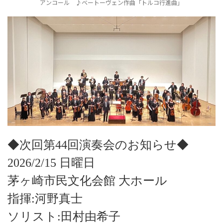
アンコール ♪ベートーヴェン作曲「トルコ行進曲」
◆次回第44回演奏会のお知らせ◆
2026/2/15 日曜日
茅ヶ崎市民文化会館 大ホール
指揮:河野真士
ソリスト:田村由希子