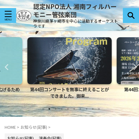
認定NPO法人 湘南フィルハー
モニー管弦楽団
神奈川県茅ヶ崎市を中心に活動するオーケスト
ラです
サートを無事に終えることが
第44回コンサート Coming Soon‼
きました。御来...
HOME
>
お知らせ(記事)
>
お知らせ(記事)
演奏会(記事)