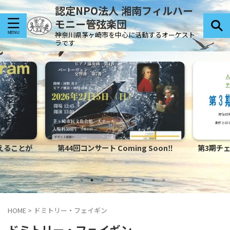
認定NPO法人 湘南フィルハー
モニー管弦楽団
神奈川県茅ヶ崎市を中心に活動するオーケスト
ラです
えることが
第44回コンサート Coming Soon‼
第3期チ
HOME
>
ドミトリー・フェイギン
ドミトリー・フェイギン